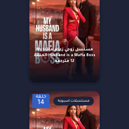
مسلسل زوجي زعيم مافيا My
Husband is a Mafia Boss الحلقة
12 مترجمة
حلقة
مسلسلات اسيوية
14