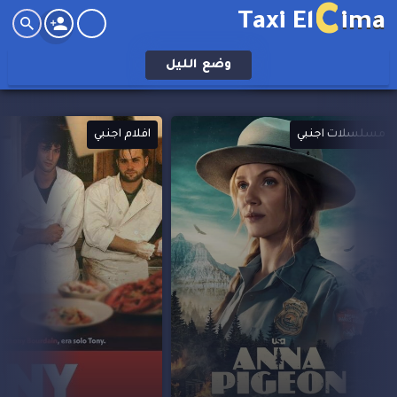
C
Taxi El
ima
وضع
الليل
افلام اجنبي
افلام اجنبي