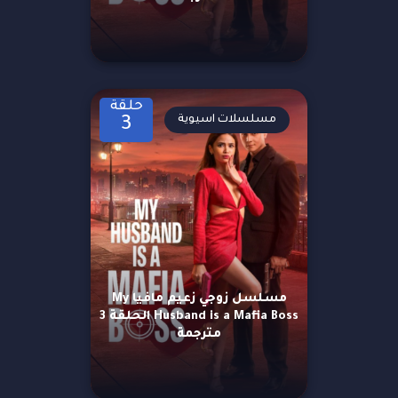
حلقة
مسلسلات اسيوية
3
مسلسل زوجي زعيم مافيا My
Husband is a Mafia Boss الحلقة 3
مترجمة