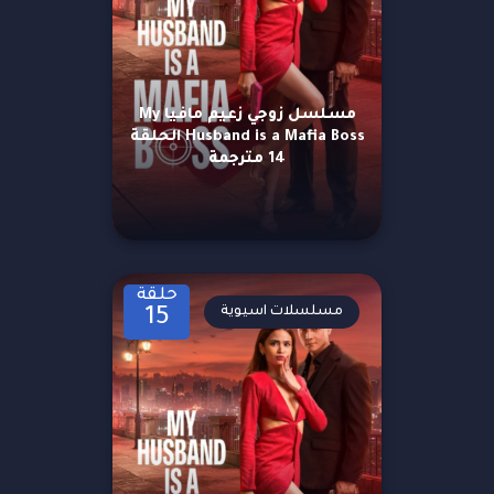
مسلسل زوجي زعيم مافيا My
Husband is a Mafia Boss الحلقة
14 مترجمة
حلقة
مسلسلات اسيوية
15