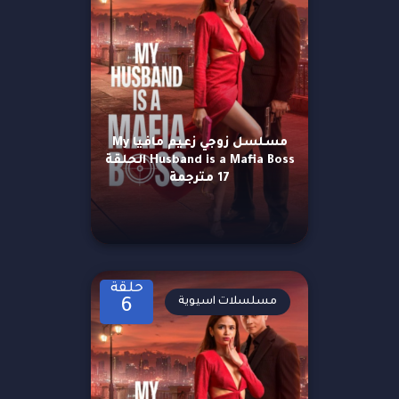
مسلسل زوجي زعيم مافيا My
Husband is a Mafia Boss الحلقة
17 مترجمة
حلقة
مسلسلات اسيوية
6