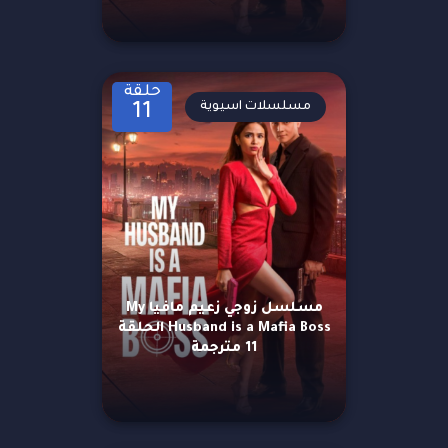
حلقة
مسلسلات اسيوية
11
مسلسل زوجي زعيم مافيا My
Husband is a Mafia Boss الحلقة
11 مترجمة