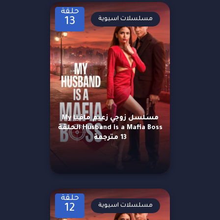
حلقة
مسلسلات اسيوية
13
مسلسل زوجي زعيم مافيا My
Husband is a Mafia Boss الحلقة
13 مترجمة
حلقة
مسلسلات اسيوية
12