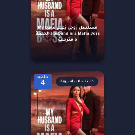
مسلسل زوجي زعيم مافيا My
Husband is a Mafia Boss الحلقة
6 مترجمة
حلقة
مسلسلات اسيوية
4