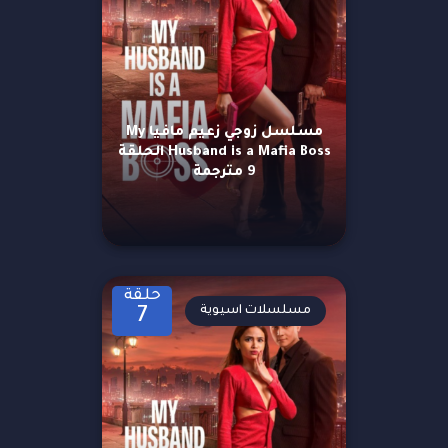
مسلسل زوجي زعيم مافيا My
Husband is a Mafia Boss الحلقة
9 مترجمة
حلقة
مسلسلات اسيوية
7