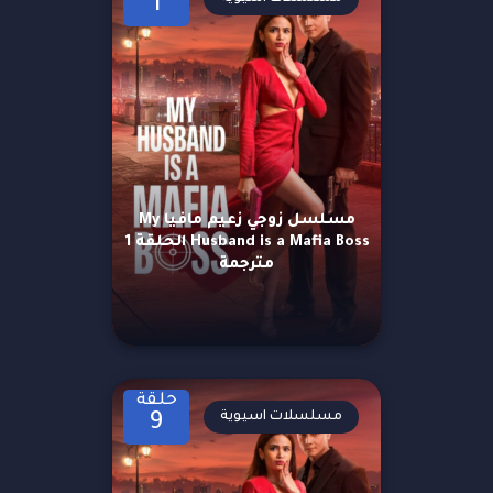
1
مسلسل زوجي زعيم مافيا My
Husband is a Mafia Boss الحلقة 1
مترجمة
حلقة
مسلسلات اسيوية
9