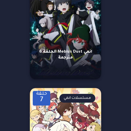
انمي Mebius Dust الحلقة 6
مترجمة
حلقة
مسلسلات انمي
7