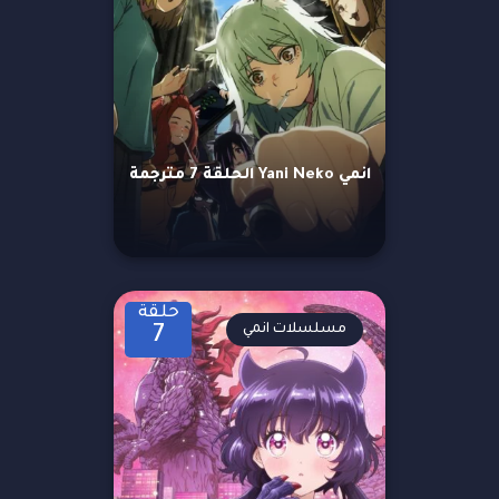
انمي Yani Neko الحلقة 7 مترجمة
حلقة
مسلسلات انمي
7