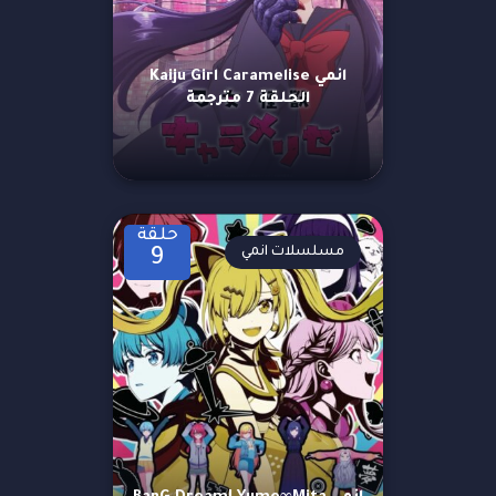
انمي Kaiju Girl Caramelise
الحلقة 7 مترجمة
حلقة
مسلسلات انمي
9