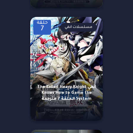
حلقة
مسلسلات انمي
7
انمي The Exiled Heavy Knight
Knows How to Game the
System الحلقة 7 مترجمة