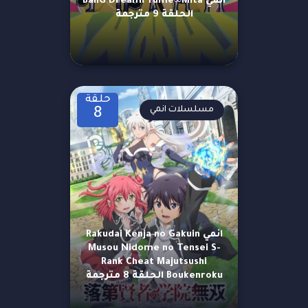
انمي BanG Dream! Yume∞Mita
الحلقة 9 مترجمة
حلقة
مسلسلات انمي
8
انمي Rakudai Kenja no Gakuin
Musou Nidome no Tensei S-
Rank Cheat Majutsushi
Boukenroku الحلقة 8 مترجمة