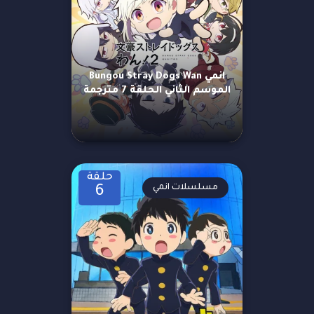
انمي Bungou Stray Dogs Wan
الموسم الثاني الحلقة 7 مترجمة
حلقة
مسلسلات انمي
6