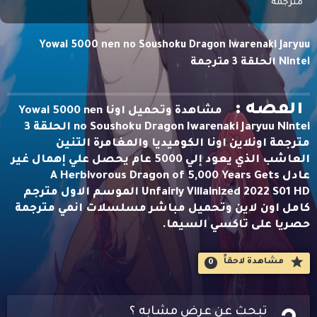
مترجمة
Yowai 5000 nen no Soushoku Dragon Iwarenaki Jaryuu
Nintei الحلقة 3 مترجمة
القصه :
مشاهدة وتحميل اونا Yowai 5000 nen
no Soushoku Dragon Iwarenaki Jaryuu Nintei الحلقة 3
مترجمة اونلاين اونا الكوميديا والمغامرة التنين
العاشب الذي يعود إلي 5000 عام يحصل علي إهمال غير
عادل A Herbivorous Dragon of 5,000 Years Gets
Unfairly Villainized 2022 S01 HD الموسم الاول مترجم
كامل اون لاين وتحميل مباشر مسلسلات انمي مترجمة
حصريا على تاكسي السيما.
مشاهدة لاحقاََ
0
تبحث عن عرض مشابه ؟