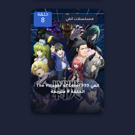
حلقة
مسلسلات انمي
8
انمي The Villager of Level 999
الحلقة 8 مترجمة
مزيد من العروض