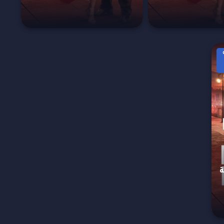
M
لحلقة