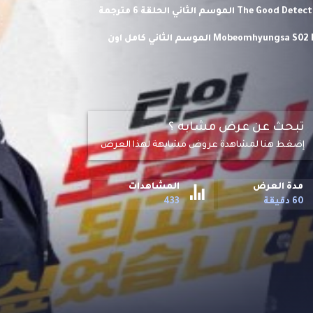
مشاهدة وتحميل مسلسل المحقق الجيد The Good Detective الموسم الثاني الحلقة 6 مترجمة
اونلاين حلقات مسلسل الاكشن والاثارة الكوري المحقق الجيد Mobeomhyungsa S02 HD الموسم الثاني كامل اون
ا.
تبحث عن عرض مشابه ؟
إضغط هنا لمشاهدة عروض مشابهة لهذا العرض
مدة العرض
المشاهدات
60 دقيقة
433