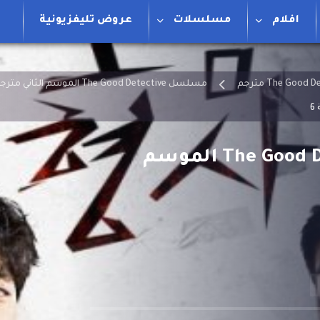
افلام
مسلسلات
عروض تليفزيونية
مسلسل The Good Detective الموسم الثاني مترجم
مسلسل المحقق الجيد The Good Detective الموسم