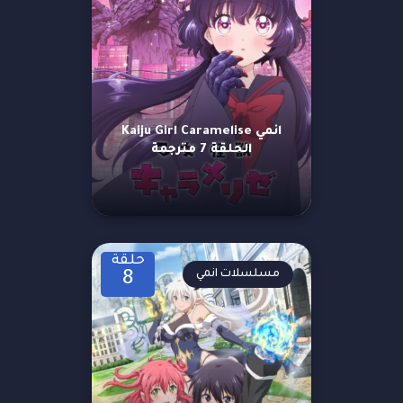
انمي Kaiju Girl Caramelise
الحلقة 7 مترجمة
حلقة
مسلسلات انمي
8