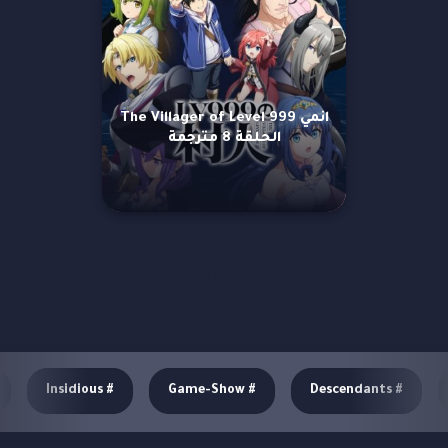
انمي The Villager of Level 999
الحلقة 8 مترجمة
مزيد من العروض
Insidious
#
Game-Show
#
Descendants
#