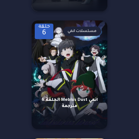
حلقة
مسلسلات انمي
6
انمي Mebius Dust الحلقة 6
مترجمة