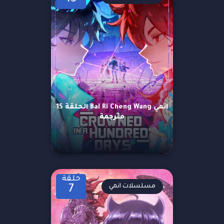
انمي Bai Ri Cheng Wang الحلقة 15
مترجمة
حلقة
مسلسلات انمي
7