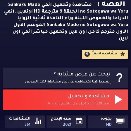
القصه :
مشاهدة وتحميل انمي Sankaku Mado
no Sotogawa wa Yoru الحلقة 9 مترجمة HD اونلاين .انمي
الدراما والغموض الليلة وراء النافذة ثلاثية الزوايا
Sankaku Mado no Sotogawa wa Yoru الموسم الاول
الاول مترجم كامل اون لاين وتحميل مباشر انمي اون
لاين
مشاهدة لاحقاََ
0
تبحث عن عرض مشابه ؟
إضغط هنا لمشاهدة عروض مشابهة لهذا العرض
مشاهدة و تحميل
مشاهدة و تحميل على تاكسي السيما
بجودة
سنة الإنتاج
المشاهدات
361
2021
HD