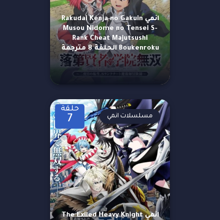
انمي Rakudai Kenja no Gakuin
Musou Nidome no Tensei S-
Rank Cheat Majutsushi
Boukenroku الحلقة 8 مترجمة
حلقة
مسلسلات انمي
7
انمي The Exiled Heavy Knight