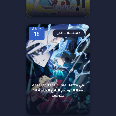
حلقة
مسلسلات انمي
18
انمي Tensei shitara Slime Datta
Ken الموسم الرابع الحلقة 18
مترجمة