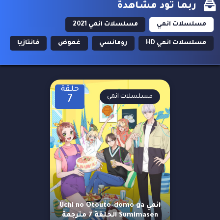
ربما تود مشاهدة
مسلسلات انمي
مسلسلات انمي 2021
مسلسلات انمي HD
رومانسي
غموض
فانتازيا
حلقة
مسلسلات انمي
7
انمي Uchi no Otouto-domo ga
Sumimasen الحلقة 7 مترجمة