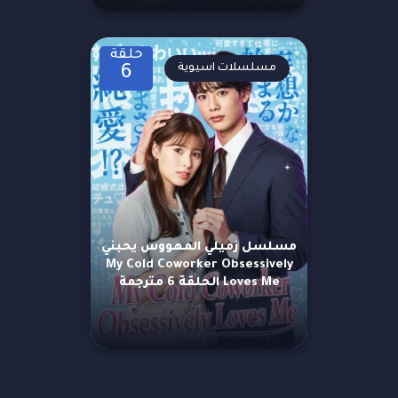
حلقة
مسلسلات اسيوية
6
مسلسل زميلي المهووس يحبني
My Cold Coworker Obsessively
Loves Me الحلقة 6 مترجمة