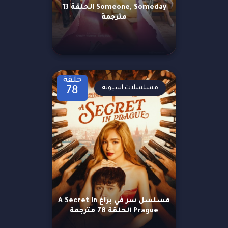
Someone, Someday الحلقة 13
مترجمة
حلقة
مسلسلات اسيوية
78
مسلسل سر في براغ A Secret in
Prague الحلقة 78 مترجمة