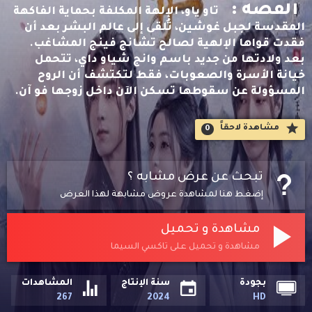
القصه :
تاو ياو، الإلهة المكلفة بحماية الفاكهة
المقدسة لجبل غوشين، تُلقى إلى عالم البشر بعد أن
فقدت قواها الإلهية لصالح تشانج فينج المشاغب.
بعد ولادتها من جديد باسم وانج شياو داي، تتحمل
خيانة الأسرة والصعوبات، فقط لتكتشف أن الروح
المسؤولة عن سقوطها تسكن الآن داخل زوجها فو آن.
مشاهدة لاحقاََ
0
تبحث عن عرض مشابه ؟
إضغط هنا لمشاهدة عروض مشابهة لهذا العرض
مشاهدة و تحميل
مشاهدة و تحميل على تاكسي السيما
بجودة
سنة الإنتاج
المشاهدات
267
2024
HD