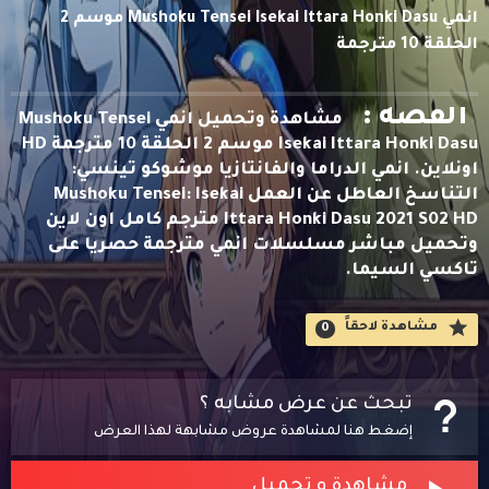
انمي Mushoku Tensei Isekai Ittara Honki Dasu موسم 2
الحلقة 10 مترجمة
القصه :
مشاهدة وتحميل انمي Mushoku Tensei
Isekai Ittara Honki Dasu موسم 2 الحلقة 10 مترجمة HD
اونلاين. انمي الدراما والفانتازيا موشوكو تينسي:
التناسخ العاطل عن العمل Mushoku Tensei: Isekai
Ittara Honki Dasu 2021 S02 HD مترجم كامل اون لاين
وتحميل مباشر مسلسلات انمي مترجمة حصريا على
تاكسي السيما.
مشاهدة لاحقاََ
0
تبحث عن عرض مشابه ؟
إضغط هنا لمشاهدة عروض مشابهة لهذا العرض
مشاهدة و تحميل