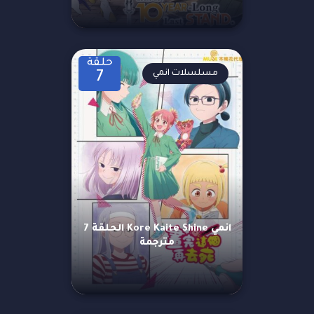
حلقة
مسلسلات انمي
7
انمي Kore Kaite Shine الحلقة 7
مترجمة