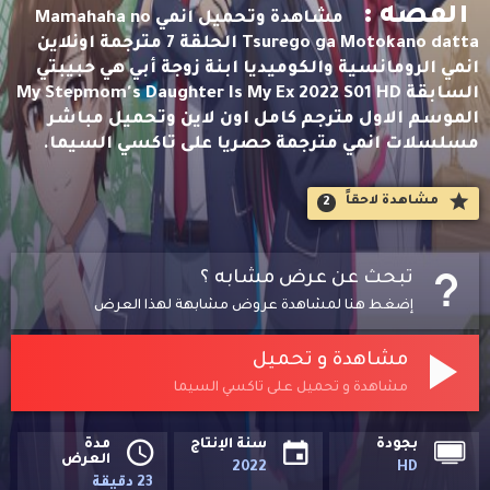
القصه :
مشاهدة وتحميل انمي Mamahaha no
Tsurego ga Motokano datta الحلقة 7 مترجمة اونلاين
انمي الرومانسية والكوميديا ابنة زوجة أبي هي حبيبتي
السابقة My Stepmom's Daughter Is My Ex 2022 S01 HD
الموسم الاول مترجم كامل اون لاين وتحميل مباشر
مسلسلات انمي مترجمة حصريا على تاكسي السيما.
مشاهدة لاحقاََ
2
تبحث عن عرض مشابه ؟
إضغط هنا لمشاهدة عروض مشابهة لهذا العرض
مشاهدة و تحميل
مشاهدة و تحميل على تاكسي السيما
بجودة
سنة الإنتاج
مدة
العرض
2022
HD
23 دقيقة