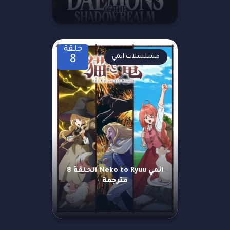
حلقة
مسلسلات انمي
8
انمي Neko to Ryuu الحلقة 8
مترجمة