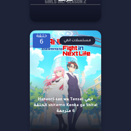
مترجمة
حلقة
مسلسلات انمي
6
انمي Hanaori-san wa Tensei
shitemo Kenka ga Shitai الحلقة
6 مترجمة