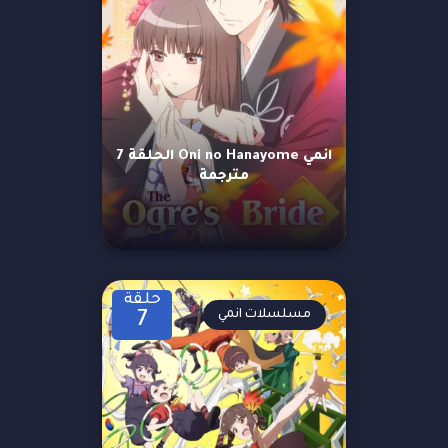
انمي Oni no Hanayome الحلقة 7
مترجمة
حلقة
مسلسلات انمي
7