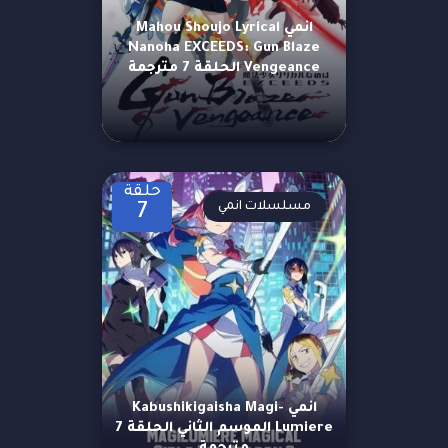
انمي Mahou Shoujo Lyrical
Nanoha EXCEEDS: Gun Blaze
Vengeance الحلقة 7 مترجمة
حلقة
مسلسلات انمي
7
انمي Kabushikigaisha Magi-
Lumiere الموسم الثاني الحلقة 7