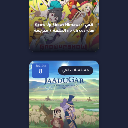
انمي Grow Up Show: Himawari
no Circus-dan الحلقة 7 مترجمة
حلقة
مسلسلات انمي
8