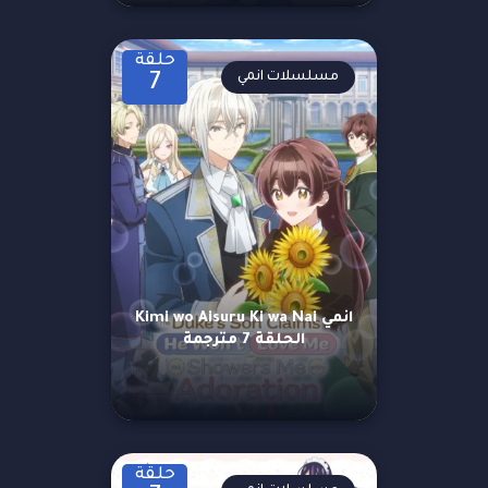
حلقة
مسلسلات انمي
7
انمي Kimi wo Aisuru Ki wa Nai
الحلقة 7 مترجمة
حلقة