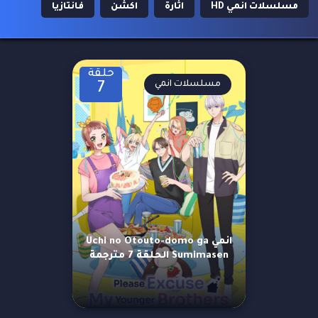
مسلسلات انمي HD
اثارة
اكشن
فانتازيا
حلقة
مسلسلات انمي
7
انمي Uchi no Otouto-domo ga
Sumimasen الحلقة 7 مترجمة