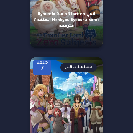
انمي Ryoumin 0-nin Start no
Henkyou Ryoushu-sama الحلقة 7
مترجمة
حلقة
مسلسلات انمي
7