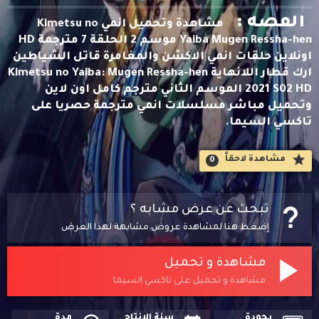
القصه :
مشاهدة وتحميل انمي Kimetsu no
Yaiba Mugen Ressha-hen موسم 2 الحلقة 7 مترجمة HD
اونلاين حلقات انمي الاكشن والمغامرة قاتل الشياطين
ارك قطار اللانهاية Kimetsu no Yaiba: Mugen Ressha-hen
2021 S02 HD الموسم الثاني مترجم كامل اون لاين
وتحميل مباشر مسلسلات انمي مترجمة حصريا على
تاكسي السيما.
مشاهدة لاحقاََ
0
تبحث عن عرض مشابه ؟
إضغط هنا لمشاهدة عروض مشابهة لهذا العرض
مشاهدة و تحميل
مشاهدة و تحميل على تاكسي السيما
بجودة
سنة الإنتاج
مدة