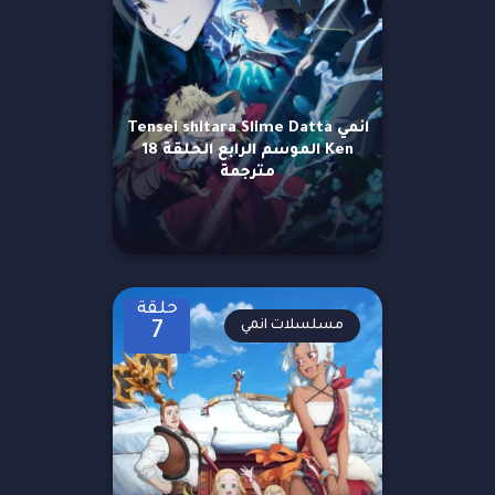
انمي Tensei shitara Slime Datta
Ken الموسم الرابع الحلقة 18
مترجمة
حلقة
مسلسلات انمي
7