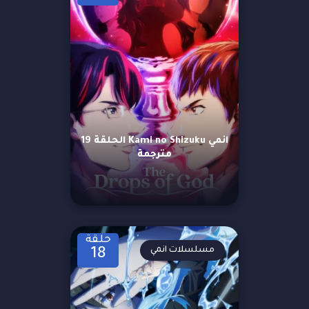
انمي Kami no Shizuku الحلقة 19
مترجمة
حلقة
مسلسلات انمي
18