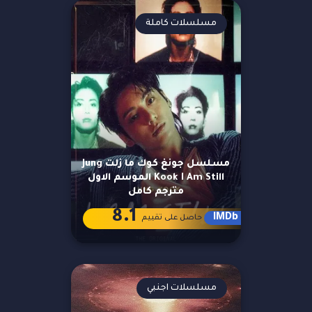
مسلسلات كاملة
مسلسل جونغ كوك ما زلت Jung
Kook I Am Still الموسم الاول
مترجم كامل
8.1
IMDb
حاصل على تقييم
مسلسلات اجنبي