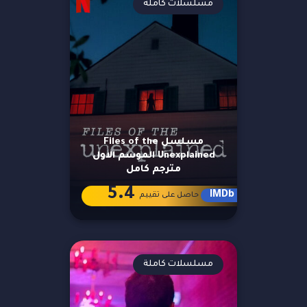
مسلسلات كاملة
مسلسل Files of the
Unexplained الموسم الاول
مترجم كامل
5.4
IMDb
حاصل على تقييم
مسلسلات كاملة