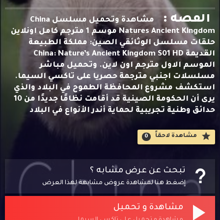
القصه :
مشاهدة وتحميل مسلسل China
Natures Ancient Kingdom موسم 1 مترجم كامل اونلاين
حلقات مسلسل الوثائقي الصين: مملكة الطبيعة
القديمة China: Nature’s Ancient Kingdom S01 HD
الموسم الاول مترجم اون لاين. وتحميل مباشر
مسلسلات اجنبي مترجمة حصريا على تاكسي السيما.
استكشف مشروع المحافظة الطموح في البلاد والذي
يرى أن الحكومة الصينية قد أقامت نظامًا جديدًا من 10
حدائق وطنية تجريبية لحماية أندر الأنواع في البلاد
مشاهدة لاحقاََ
0
تبحث عن عرض مشابه ؟
إضغط هنا لمشاهدة عروض مشابهة لهذا العرض
مشاهدة و تحميل