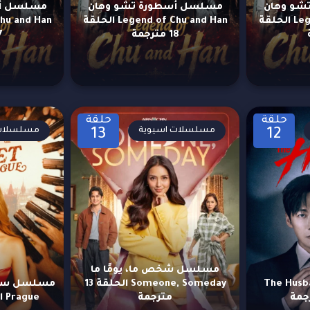
شو وهان
مسلسل أسطورة تشو وهان
مسلسل أس
Legend of Chu and Han الحلقة
Legend of Chu and Han الحلقة
18 مترجمة
17 
حلقة
حلقة
مسلسلات اسيوية
مسلسلات 
13
12
مسلسل شخص ما، يومًا ما
الزوج The Husband
Someone, Someday الحلقة 13
مترجمة
Prague الحلقة 78 مترجمة