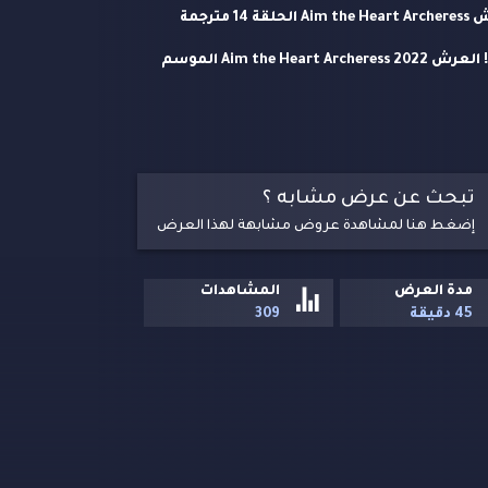
مشاهدة وتحميل مسلسل هدف القلب العرش Aim the Heart Archeress الحلقة 14 مترجمة
اونلاين حلقات مسلسل الرومانسية الرياضي الصيني هدف القلب! العرش Aim the Heart Archeress 2022 الموسم
ريا على تاكسي السيما.
تبحث عن عرض مشابه ؟
إضغط هنا لمشاهدة عروض مشابهة لهذا العرض
مدة العرض
المشاهدات
45 دقيقة
309