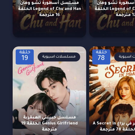
طورة تشو وهان
مسلسل أسطورة تشو وهان
Legend of Chu and Han الحلقة
Legend of Chu and Han الحلقة
مترجمة
16 مترجمة
حلقة
حلقة
اسيوية
مسلسلات اسيوية
19
78
مسلسل حبيبتي العبقرية
مسلسل سر في براغ A Secret in
Genius Girlfriend الحلقة 19
مترجمة