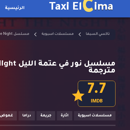
C
Taxi El
ima
الرئيسية
تاكسي السيما
مسلسلات اسيوية
مسلسل Light the Night مترجم
مترجمة
7.7
IMDB
مسلسلات اسيوية
اثارة
جريمة
دراما
غموض