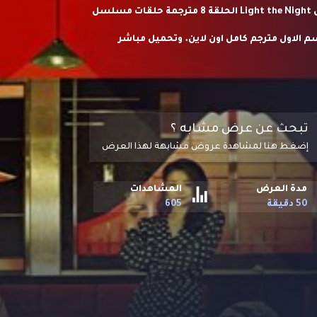
مشاهدة وتحميل مسلسل نور في عتمة الليل Light the Night الحلقة 8 مترجمة حلقات مسلسل
راما نور في عتمة الليل Light the Night S01 HD الموسم الاول مترجم كامل اون لاين. وتحميل مباشر
ر في "تايبيه" خلال الثمانينيّات، تختبر نساء
قة والحبّ.
تبحث عن عرض مشابه ؟
إضغط هنا لمشاهدة عروض مشابهة لهذا العرض
مدة العرض
المشاهدات
50 دقيقة
605