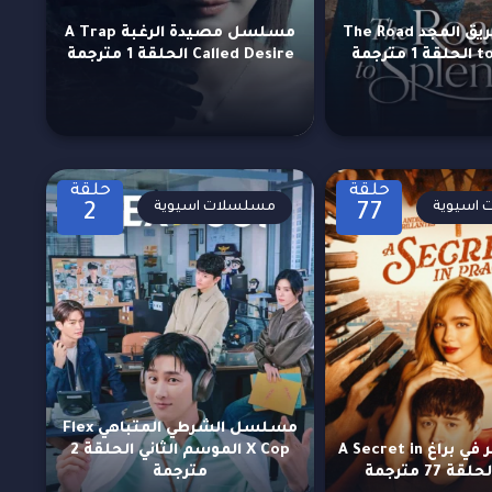
مسلسل طريق المجد The Road
مسلسل مصيدة الرغبة A Trap
رجمة
Called Desire الحلقة 1 مترجمة
حلقة
حلقة
اسيوية
مسلسلات اسيوية
2
77
مسلسل الشرطي المتباهي Flex
مسلسل سر في براغ A Secret in
X Cop الموسم الثاني الحلقة 2
مترجمة