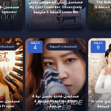
مسلسل مبدأ العطلة The
مسلسل زميلي المهووس يحبني
Vacation Principle الحلقة 6
My Cold Coworker Obsessively
Loves Me الحلقة 6 مترجمة
to Splendor الحلقة 1 مت
حلقة
حلقة
مسلسلات اسيوية
مسلسلات 
4
9
مسلسل قاتلة بحسن نية A
مسلسل في الحب الأبدي In Love
Bona Fide Killer الحلقة 4
مترجمة
Prague الحلقة 77 مترجمة