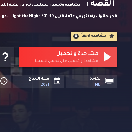
القصه :
الجريمة والد
مسلسلات اسيوية حصريا على تاكسي السيما. في منطقة الضوء الأحم
مشاهدة لاحقاََ
0
داخل ملهًى ليلي ياباني شهير مشاعر الغيرة وانفطار القلب والصدا
مشاهدة و تحميل
مشاهدة و تحميل على تاكسي السيما
بجودة
سنة الإنتاج
2021
HD