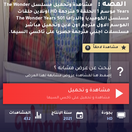
القصه :
مشاهدة وتحميل مسلسل The Wonder
Years موسم 1 الحلقة 9 مترجمة HD اونلاين حلقات
مسلسل الكوميديا والدراما The Wonder Years S01
الموسم الاول مترجم اون لاين وتحميل مباشر
مسلسلات اجنبي مترجمة حصريا على تاكسي السيما.
مشاهدة لاحقاََ
0
تبحث عن عرض مشابه ؟
إضغط هنا لمشاهدة عروض مشابهة لهذا العرض
مشاهدة و تحميل
مشاهدة و تحميل على تاكسي السيما
بجودة
سنة الإنتاج
المشاهدات
432
2021
HD