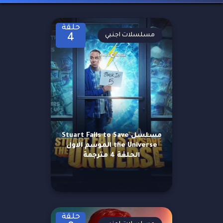
حلقة
مسلسلات اجنبي
4
مسلسل Stuart Fails to Save
the Universe الموسم الاول
الحلقة 4 مترجمة
حلقة