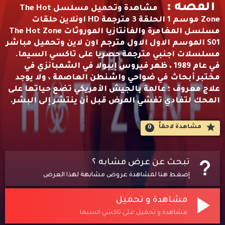
القصه :
مشاهدة وتحميل مسلسل The Hot
Zone موسم 1 الحلقة 3 مترجمة HD اونلاين حلقات
مسلسل المغامرة والفانتازيا الموروثات The Hot Zone
S01 الموسم الاول الاول مترجم اون لاين وتحميل مباشر
مسلسلات اجنبي مترجمة حصريا على تاكسي السيما.
في عام 1989 ، ظهر فيروس إيبولا في الشمبانزي في
مختبر أبحاث في ضواحي واشنطن العاصمة ، ولا يوجد
علاج معروف ؛ عالمة بالجيش الأمريكي تضع حياتها على
المحك لتفادي تفشي المرض قبل أن ينتشر إلى البشر.
مشاهدة لاحقاََ
0
تبحث عن عرض مشابه ؟
إضغط هنا لمشاهدة عروض مشابهة لهذا العرض
مشاهدة و تحميل
مشاهدة و تحميل على تاكسي السيما