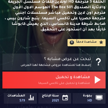
الحلقة 3 مترجمة HD اونلاين حلقات مسلسل الجريمة
والاثارة الصندوق The Box S01 الموسم الاول الاول
مترجم اون لاين وتحميل مباشر مسلسلات اجنبي
مترجمة حصريا على تاكسي السيما. يتبع شارون بيس ،
ضابط شرطة مدينة كانساس ، الذي يعيش كابوسًا
خارقًا بعد أن استحوذ على التحقيق.
مشاهدة لاحقاََ
0
تبحث عن عرض مشابه ؟
إضغط هنا لمشاهدة عروض مشابهة لهذا العرض
مشاهدة و تحميل
مشاهدة و تحميل على تاكسي السيما
بجودة
سنة الإنتاج
المشاهدات
579
2021
HD