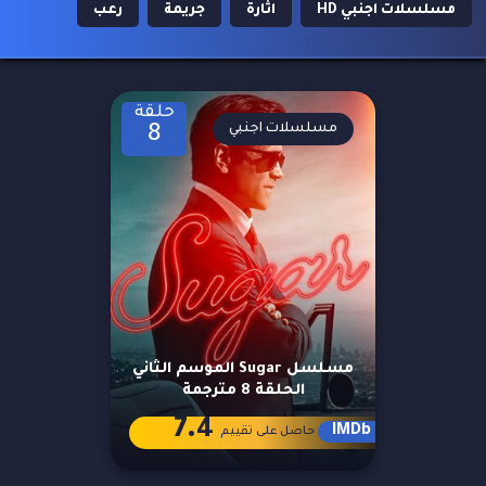
مسلسلات اجنبي HD
اثارة
جريمة
رعب
حلقة
مسلسلات اجنبي
8
مسلسل Sugar الموسم الثاني
الحلقة 8 مترجمة
7.4
IMDb
حاصل على تقييم