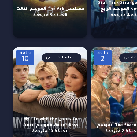
سلسل Star Trek Strange
New Worlds الموسم الرابع
مسلسل The Ark الموسم الثالث
مترجمة
الحلقة 3 مترجمة
حلقة
حلقة
اجنبي
مسلسلات اجنبي
10
2
مسلسل My Life with the
مسلسل The Shards الموسم
Walter Boys الموسم الثالث
ة 2 مترجمة
الحلقة 10 مترجمة