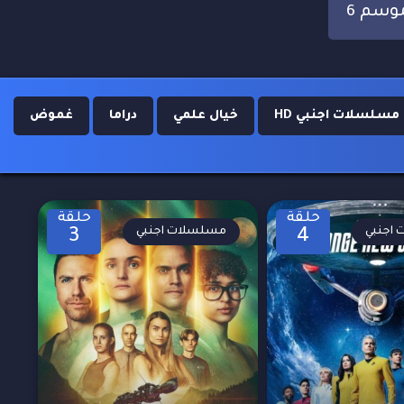
وسم 6
مسلسلات اجنبي HD
خيال علمي
دراما
غموض
حلقة
حلقة
اجنبي
مسلسلات اجنبي
3
4