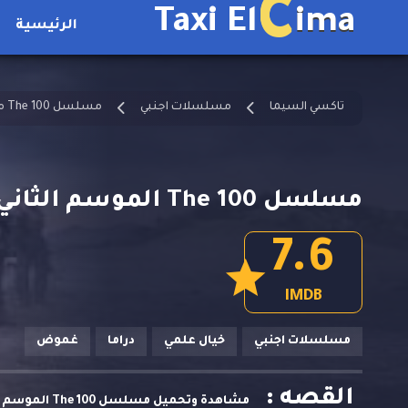
C
Taxi El
ima
الرئيسية
تاكسي السيما
مسلسلات اجنبي
مسلسل The 100 مترجم
مسلسل The 100 الموسم الثاني الحلقة 12
7.6
IMDB
مسلسلات اجنبي
خيال علمي
دراما
غموض
القصه :