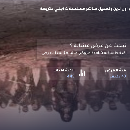
مي والغموض المئة The Hundred S02 موسم 2 مترجم اون لاين وتحميل مباشر مسلسلات اجنبي مترجمة
تبحث عن عرض مشابه ؟
إضغط هنا لمشاهدة عروض مشابهة لهذا العرض
مدة العرض
المشاهدات
43 دقيقة
449