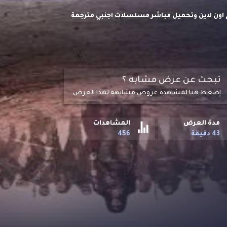
ي والغموض المئة The Hundred S03 موسم 3 مترجم اون لاين وتحميل مباشر مسلسلات اجنبي مترجمة
تبحث عن عرض مشابه ؟
إضغط هنا لمشاهدة عروض مشابهة لهذا العرض
مدة العرض
المشاهدات
43 دقيقة
456