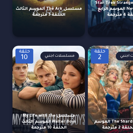
سلسل Star Trek Strange
New Worlds الموسم الرابع
مسلسل The Ark الموسم الثالث
مترجمة
الحلقة 3 مترجمة
حلقة
حلقة
اجنبي
مسلسلات اجنبي
10
2
مسلسل My Life with the
مسلسل The Shards الموسم
Walter Boys الموسم الثالث
ة 2 مترجمة
الحلقة 10 مترجمة