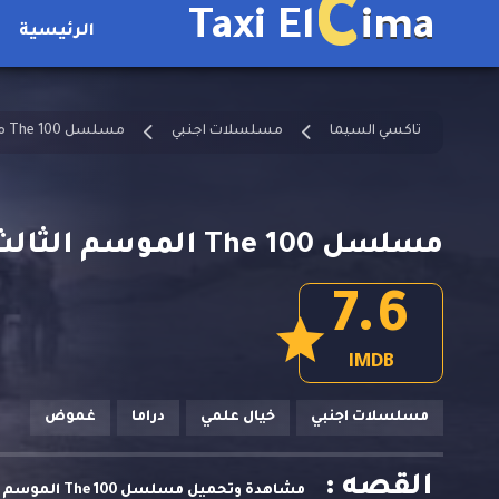
C
Taxi El
ima
الرئيسية
تاكسي السيما
مسلسلات اجنبي
مسلسل The 100 مترجم
مسلسل The 100 الموسم الثالث الحلقة 3
7.6
IMDB
مسلسلات اجنبي
خيال علمي
دراما
غموض
القصه :