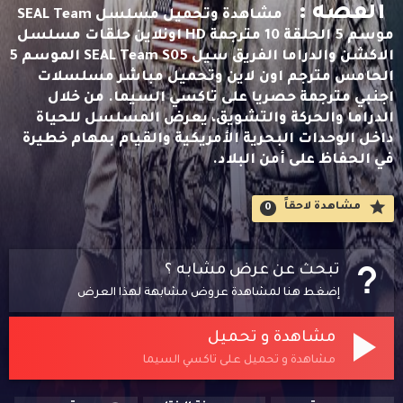
القصه :
مشاهدة وتحميل مسلسل SEAL Team
موسم 5 الحلقة 10 مترجمة HD اونلاين حلقات مسلسل
الاكشن والدراما الفريق سيل SEAL Team S05 الموسم 5
الحامس مترجم اون لاين وتحميل مباشر مسلسلات
اجنبي مترجمة حصريا على تاكسي السيما. من خلال
الدراما والحركة والتشويق، يعرض المسلسل للحياة
داخل الوحدات البحرية الأمريكية والقيام بمهام خطيرة
في الحفاظ على أمن البلاد.
مشاهدة لاحقاََ
0
تبحث عن عرض مشابه ؟
إضغط هنا لمشاهدة عروض مشابهة لهذا العرض
مشاهدة و تحميل
مشاهدة و تحميل على تاكسي السيما