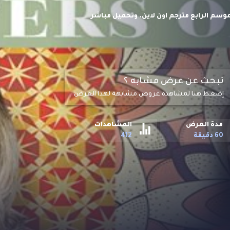
نسية والدراما ماسترز وجونسون Masters of Sex S04 HD الموسم الرابع مترجم اون لاين. وتحميل مباشر
م الجنس الذين بدأوا الثورة الجنسية
تبحث عن عرض مشابه ؟
إضغط هنا لمشاهدة عروض مشابهة لهذا العرض
مدة العرض
المشاهدات
60 دقيقة
412