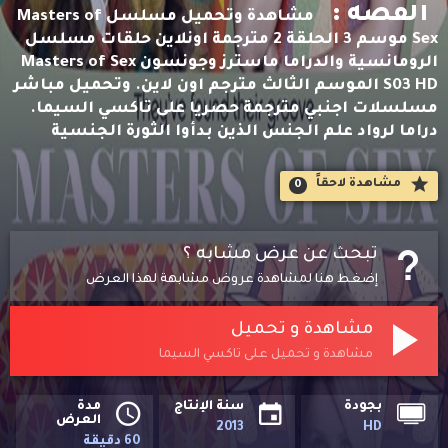
القصه :
مشاهدة وتحميل مسلسل Masters of
Sex موسم 3 الحلقة 2 مترجمة اونلاين حلقات مسلسل
الرومانسية والدراما ماسترز وجونسون Masters of Sex
S03 HD الموسم الثالث مترجم اون لاين. وتحميل مباشر
مسلسلات اجنبي مترجمة حصريا على تاكسي السيما.
دراما لرواد علم الجنس الذين بدأوا الثورة الجنسية
مشاهدة لاحقاََ
0
تبحث عن عرض مشابه ؟
إضغط هنا لمشاهدة عروض مشابهة لهذا العرض
مشاهدة و تحميل
مشاهدة و تحميل على تاكسي السيما
بجودة
سنة الإنتاج
مدة
العرض
2013
HD
60 دقيقة