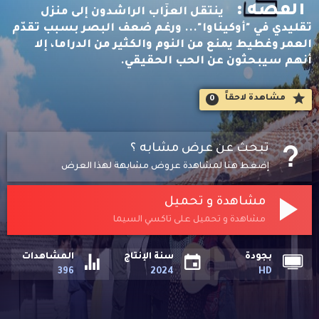
القصه :
ينتقل العزّاب الراشدون إلى منزل
تقليدي في "أوكيناوا"... ورغم ضعف البصر بسبب تقدّم
العمر وغطيط يمنع من النوم والكثير من الدراما، إلا
أنهم سيبحثون عن الحب الحقيقي.
مشاهدة لاحقاََ
0
تبحث عن عرض مشابه ؟
إضغط هنا لمشاهدة عروض مشابهة لهذا العرض
مشاهدة و تحميل
مشاهدة و تحميل على تاكسي السيما
بجودة
سنة الإنتاج
المشاهدات
396
2024
HD