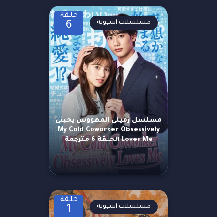
حلقة
مسلسلات اسيوية
6
مسلسل زميلي المهووس يحبني
My Cold Coworker Obsessively
Loves Me الحلقة 6 مترجمة
حلقة
مسلسلات اسيوية
1