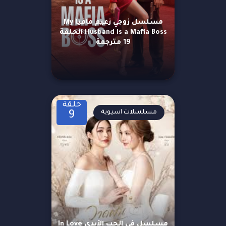
مسلسل زوجي زعيم مافيا My
Husband is a Mafia Boss الحلقة
19 مترجمة
حلقة
مسلسلات اسيوية
9
مسلسل في الحب الأبدي In Love