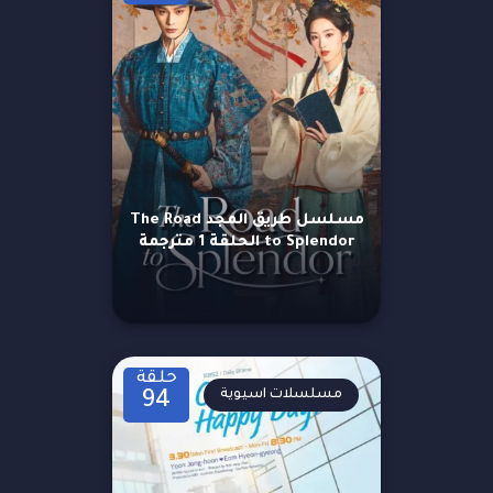
مسلسل طريق المجد The Road
to Splendor الحلقة 1 مترجمة
حلقة
مسلسلات اسيوية
94