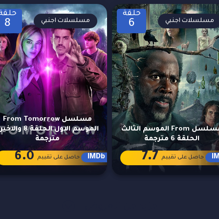
حلقة
حلقة
مسلسلات اجنبي
مسلسلات اجنبي
8
6
مسلسل From Tomorrow
مسلسل From الموسم الثالث
الموسم الاول الحلقة 8 والا
الحلقة 6 مترجمة
مترجمة
6.0
7.7
IMDb
I
حاصل على تقييم
حاصل على تقييم
مزيد من العروض