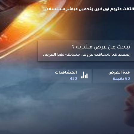
فقد في الفضاء Lost in Space S03 HD الموسم الثالث مترجم اون لاين وتحميل مباشر مسلسلات
ائلة روبنسون" الفضائية بسطح كوكب فضائي غريب،
صرهم.
تبحث عن عرض مشابه ؟
إضغط هنا لمشاهدة عروض مشابهة لهذا العرض
مدة العرض
المشاهدات
60 دقيقة
430