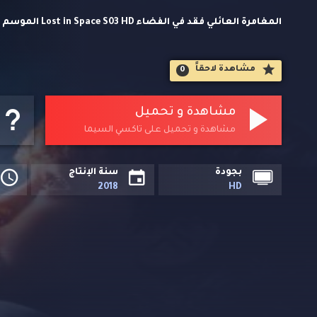
المغامرة العائلي 
اجنبي مترجمة حصريا على تاكسي السيما. بعد ارتطام سفينة "ع
مشاهدة لاحقاََ
0
يتَحدّون كل الصعاب للنجاة والهرب... ولكن المخاطر الخفية تحا
مشاهدة و تحميل
مشاهدة و تحميل على تاكسي السيما
بجودة
سنة الإنتاج
2018
HD