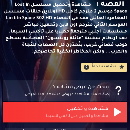
القصه :
مشاهدة وتحميل مسلسل Lost in
Space موسم 2 مترجم كامل HD اونلاين حلقات مسلسل
المغامرة العائلي فقد في الفضاء Lost in Space S02 HD
الموسم الثاني مترجم اون لاين وتحميل مباشر
مسلسلات اجنبي مترجمة حصريا على تاكسي السيما.
بعد ارتطام سفينة "عائلة روبنسون" الفضائية بسطح
كوكب فضائي غريب، يتَحدّون كل الصعاب للنجاة
والهرب... ولكن المخاطر الخفية تحاصرهم.
مشاهدة لاحقاََ
0
تبحث عن عرض مشابه ؟
إضغط هنا لمشاهدة عروض مشابهة لهذا العرض
مشاهدة و تحميل
مشاهدة و تحميل على تاكسي السيما