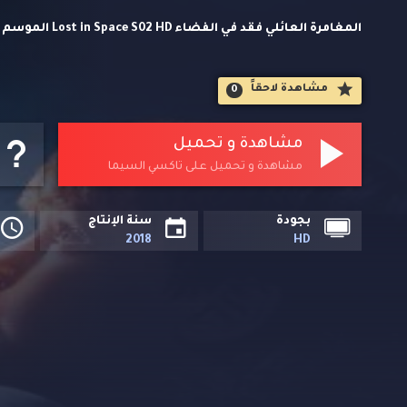
المغامرة العائلي 
اجنبي مترجمة حصريا على تاكسي السيما. بعد ارتطام سفينة "ع
مشاهدة لاحقاََ
0
يتَحدّون كل الصعاب للنجاة والهرب... ولكن المخاطر الخفية تحا
مشاهدة و تحميل
مشاهدة و تحميل على تاكسي السيما
بجودة
سنة الإنتاج
2018
HD