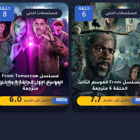
حلقة
حلقة
مسلسلات اجنبي
مسلسلات اجنبي
8
6
مسلسل From Tomorrow
مسلسل From الموسم الثالث
الموسم الاول الحلقة 8 والا
الحلقة 6 مترجمة
مترجمة
6.0
7.7
IMDb
I
حاصل على تقييم
حاصل على تقييم
مزيد من العروض