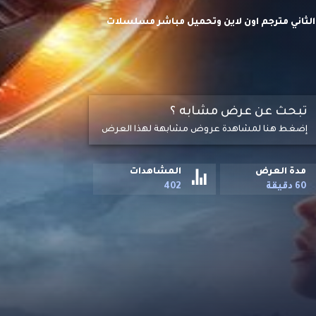
فقد في الفضاء Lost in Space S02 HD الموسم الثاني مترجم اون لاين وتحميل مباشر مسلسلات
ائلة روبنسون" الفضائية بسطح كوكب فضائي غريب،
صرهم.
تبحث عن عرض مشابه ؟
إضغط هنا لمشاهدة عروض مشابهة لهذا العرض
مدة العرض
المشاهدات
60 دقيقة
402