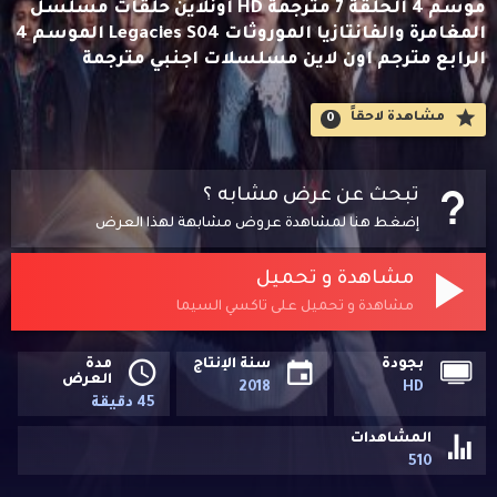
موسم 4 الحلقة 7 مترجمة HD اونلاين حلقات مسلسل
المغامرة والفانتازيا الموروثات Legacies S04 الموسم 4
الرابع مترجم اون لاين مسلسلات اجنبي مترجمة
مشاهدة لاحقاََ
0
تبحث عن عرض مشابه ؟
إضغط هنا لمشاهدة عروض مشابهة لهذا العرض
مشاهدة و تحميل
مشاهدة و تحميل على تاكسي السيما
بجودة
سنة الإنتاج
مدة
العرض
2018
HD
45 دقيقة
المشاهدات
510