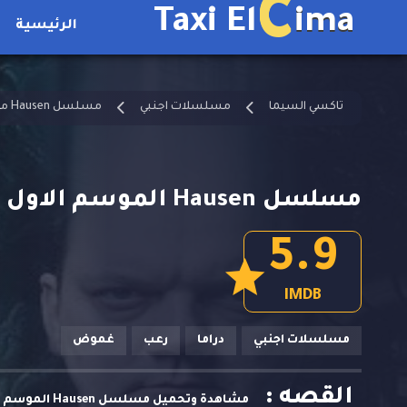
C
Taxi El
ima
الرئيسية
تاكسي السيما
مسلسلات اجنبي
مسلسل Hausen مترجم
مسلسل Hausen الموسم الاول الحلقة 3 مترجمة
5.9
IMDB
مسلسلات اجنبي
دراما
رعب
غموض
القصه :