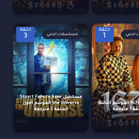
حلقة
حلقة
اجنبي
مسلسلات اجنبي
3
1
مسلسل Stuart Fails to Save
مسلسل 1670 الموسم الثالث
the Universe الموسم الاول
 مترجمة
الحلقة 3 مترجمة