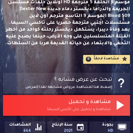
موسم 9 الحلقة 5 مترجمة HD اونلاين حلقات مسلسل
الجريمة والدراما ديكستر دماء جديدة Dexter New
Blood S09 الموسم 9 التاسع مترجم اون لاين
مسلسلات اجنبي مترجمة حصريا على تاكسي السيما.
بعد وفاة ديبرا، يستكمل ديكستر رحلته كواحد من أخطر
القتلة المتسلسلين على وجه الأرض، حينما يصبح عليه
التخفي والابتعاد عن حياته القديمة هربا من السلطات.
مشاهدة لاحقاََ
0
تبحث عن عرض مشابه ؟
إضغط هنا لمشاهدة عروض مشابهة لهذا العرض
مشاهدة و تحميل
مشاهدة و تحميل على تاكسي السيما
بجودة
سنة الإنتاج
المشاهدات
664
2021
HD