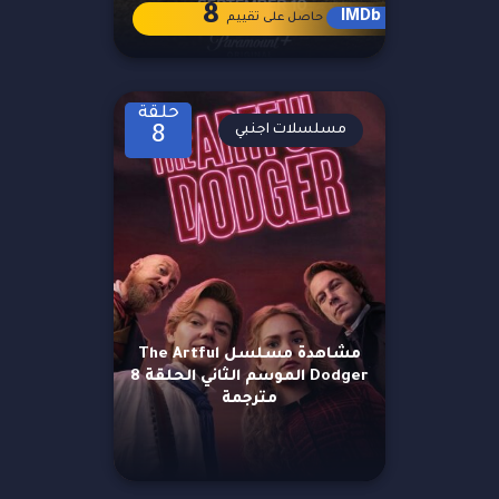
8
IMDb
حاصل على تقييم
حلقة
مسلسلات اجنبي
8
مشاهدة مسلسل The Artful
Dodger الموسم الثاني الحلقة 8
مترجمة