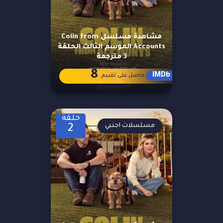
مشاهدة مسلسل Colin from
Accounts الموسم الثالث الحلقة
3 مترجمة
8
IMDb
حاصل على تقييم
حلقة
مسلسلات اجنبي
2