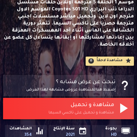
موسم 1 الحلقة 5 مترجمة اونلاين حلقات مسلسل
الدراما ذئب البراري Coyotes S01 HD الموسم الاول
مترجم اون لاين وتحميل مباشر مسلسلات اجنبي
مترجمة حصريا على تاكسي السيما. تتعثر دورية
الكشافة على الماس أثناء أحد المعسكرات الممزقة
بين إعادتها لمشاركتها أو إبقائها يتساءل كل عضو عن
أخلاقه الخاصة.
مشاهدة لاحقاََ
0
تبحث عن عرض مشابه ؟
إضغط هنا لمشاهدة عروض مشابهة لهذا العرض
مشاهدة و تحميل
مشاهدة و تحميل على تاكسي السيما
بجودة
سنة الإنتاج
المشاهدات
354
2021
HD