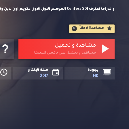
والدراما اعترف Confess S01 الموسم الاول الاول
تاكسي السيما. فتاة في العشرين من عمرها تعيد بناء حياتها ف
مشاهدة لاحقاََ
0
تغير حياتها إلى الأبد أسرار من ماضيهما تهدد بإفساد علاقتهما ا
من trut
مشاهدة و تحميل
مشاهدة و تحميل على تاكسي السيما
بجودة
سنة الإنتاج
2017
HD