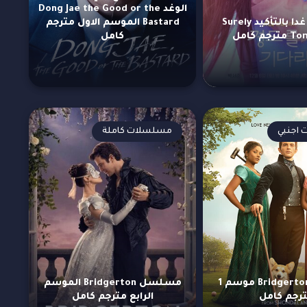
الوغد Dong Jae the Good or the
مسلسل غدا بالتأكيد Surely
Bastard الموسم الاول مترجم
م كامل
كامل
اجنبي
مسلسلات كاملة
مسلسل Bridgerton موسم 1
مسلسل Bridgerton الموسم
رجم كامل
الرابع مترجم كامل