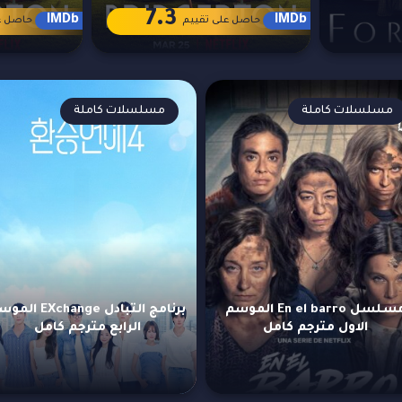
7.3
IMDb
IMDb
حاصل على تقييم
حاصل ع
مسلسلات كاملة
مسلسلات كاملة
مسلسل En el barro الموسم
برنامج التبادل EXchange 
الاول مترجم كامل
الرابع مترجم كامل