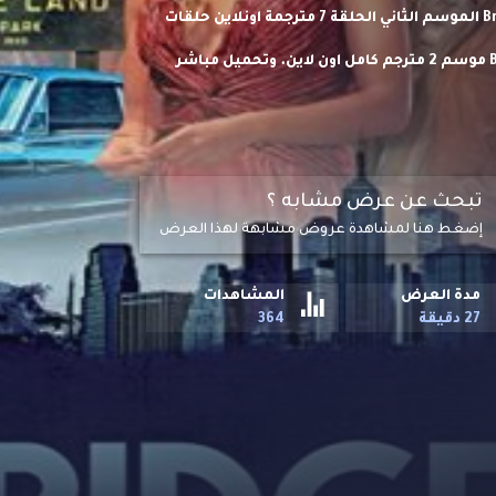
مشاهدة وتحميل مسلسل Bridge and Tunnel الموسم الثاني الحلقة 7 مترجمة اونلاين حلقات
مسلسل الكوميديا والدراما الجسر والنفق Bridge and Tunnel S02 موسم 2 مترجم كامل اون لاين. وتحميل مباشر
تبحث عن عرض مشابه ؟
إضغط هنا لمشاهدة عروض مشابهة لهذا العرض
مدة العرض
المشاهدات
27 دقيقة
364