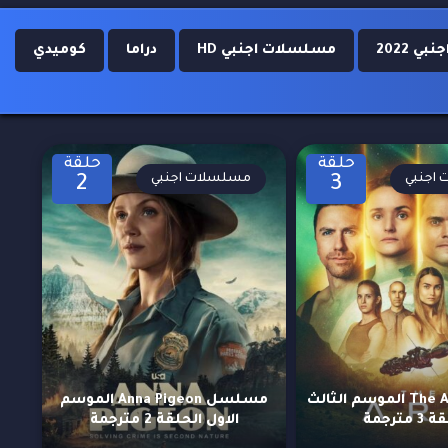
 2022
مسلسلات اجنبي HD
دراما
كوميدي
حلقة
حلقة
اجنبي
مسلسلات اجنبي
2
3
مسلسل The Ark الموسم الثالث
مسلسل Anna Pigeon الموسم
 مترجمة
الاول الحلقة 2 مترجمة