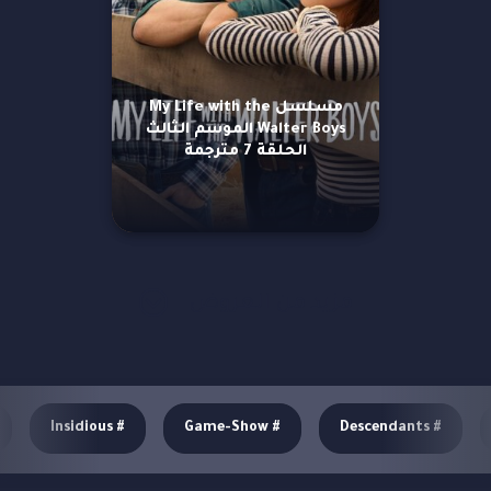
مسلسل My Life with the
Walter Boys الموسم الثالث
الحلقة 7 مترجمة
مزيد من العروض
Insidious
#
Game-Show
#
Descendants
#