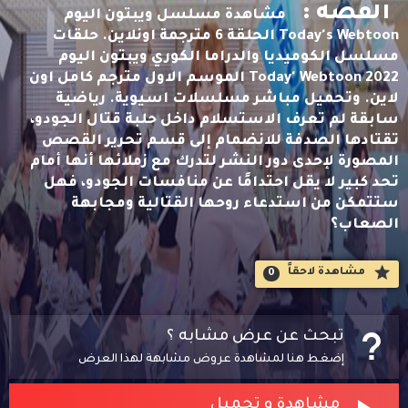
القصه :
مشاهدة مسلسل ويبتون اليوم
Today's Webtoon الحلقة 6 مترجمة اونلاين. حلقات
مسلسل الكوميديا والدراما الكوري ويبتون اليوم
Today' Webtoon 2022 الموسم الاول مترجم كامل اون
لاين. وتحميل مباشر مسلسلات اسيوية. رياضية
سابقة لم تعرف الاستسلام داخل حلبة قتال الجودو،
تقتادها الصدفة للانضمام إلى قسم تحرير القصص
المصورة لإحدى دور النشر لتدرك مع زملائها أنها أمام
تحد كبير لا يقل احتدامًا عن منافسات الجودو، فهل
ستتمكن من استدعاء روحها القتالية ومجابهة
الصعاب؟
مشاهدة لاحقاََ
0
تبحث عن عرض مشابه ؟
إضغط هنا لمشاهدة عروض مشابهة لهذا العرض
مشاهدة و تحميل