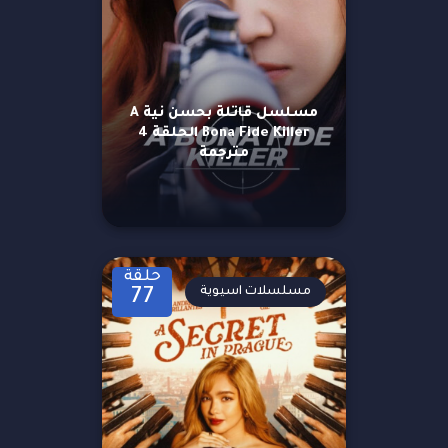
مسلسل قاتلة بحسن نية A
Bona Fide Killer الحلقة 4
مترجمة
حلقة
مسلسلات اسيوية
77