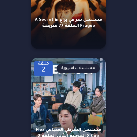
مسلسل سر في براغ A Secret in
Prague الحلقة 77 مترجمة
حلقة
مسلسلات اسيوية
2
مسلسل الشرطي المتباهي Flex
X Cop الموسم الثاني الحلقة 2