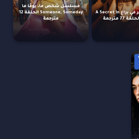
مسلسل شخص ما، يومًا ما
مسلسل سر في براغ A Secret in
Someone, Someday الحلقة 12
مترجمة
لحلقة 7