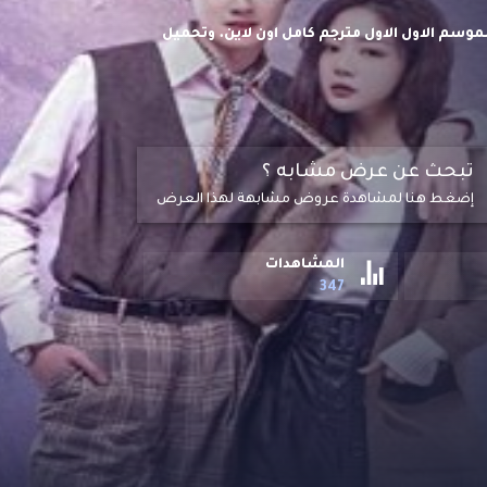
اما والرومانسية الصيني كن نفسك To Be A Brave One 2022 الموسم الاول الاول مترجم كامل اون لاين. وتحميل
تبحث عن عرض مشابه ؟
إضغط هنا لمشاهدة عروض مشابهة لهذا العرض
المشاهدات
347