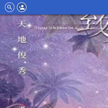
مسلسل كن نفسك To Be A Brave One الحلقة 13