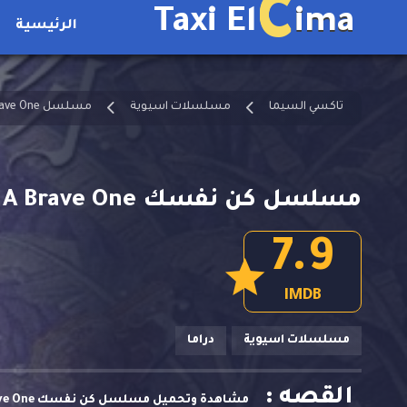
C
Taxi El
ima
الرئيسية
تاكسي السيما
مسلسلات اسيوية
مسلسل To Be A Brave One مترجم
مسلسل كن نفسك To Be A Brave One الحلقة 13
7.9
IMDB
مسلسلات اسيوية
دراما
القصه :