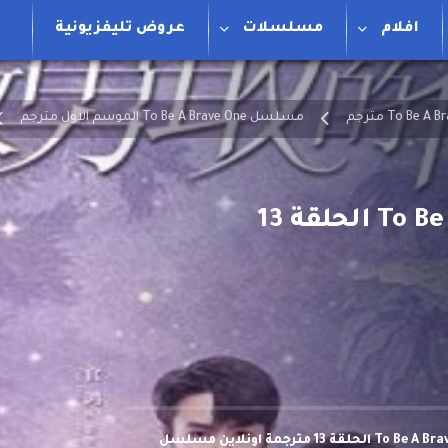
افلام
مسلسلات
عروض تليفزيونية
مسلسل To Be A Brave One الموسم الاول مترجم
مشاهدة وتحميل مسلسل كن نفسك To Be A Brave One الحلقة 13 مترجمة اونلاين مسلسل