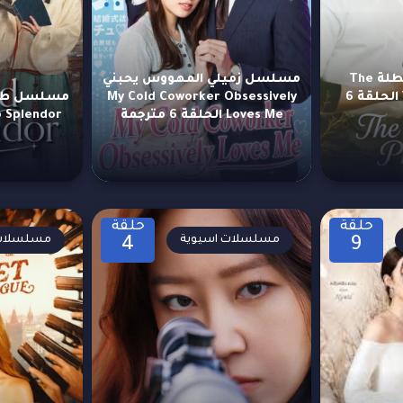
مسلسل مبدأ العطلة The
مسلسل زميلي المهووس يحبني
Vacation Principle الحلقة 6
My Cold Coworker Obsessively
Loves Me الحلقة 6 مترجمة
to Splendor الحلقة 1 مت
حلقة
حلقة
مسلسلات اسيوية
مسلسلات 
4
9