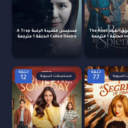
مسلسل طريق المجد The Road
مسلسل مصيدة الرغبة A Trap
رجمة
Called Desire الحلقة 1 مترجمة
حلقة
حلقة
اسيوية
مسلسلات اسيوية
12
77