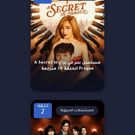
مسلسل سر في براغ A Secret in
Prague الحلقة 78 مترجمة
حلقة
مسلسلات اسيوية
2