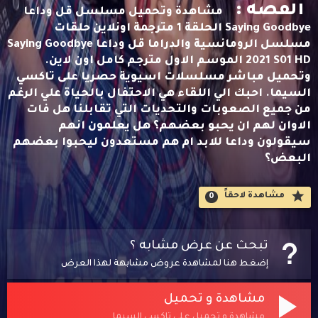
القصه :
مشاهدة وتحميل مسلسل قل وداعا
Saying Goodbye الحلقة 1 مترجمة اونلاين حلقات
مسلسل الرومانسية والدراما قل وداعا Saying Goodbye
2021 S01 HD الموسم الاول مترجم كامل اون لاين.
وتحميل مباشر مسلسلات اسيوية حصريا على تاكسي
السيما. احبك الي اللقاء هي الاحتفال بالحياة علي الرغم
من جميع الصعوبات والتحديات التي تقابلنا هل فات
الاوان لهم ان يحبو بعضهم؟ هل يعلمون انهم
سيقولون وداعا للابد ام هم مستعدون ليحبوا بعضهم
البعض؟
مشاهدة لاحقاََ
0
تبحث عن عرض مشابه ؟
إضغط هنا لمشاهدة عروض مشابهة لهذا العرض
مشاهدة و تحميل
مشاهدة و تحميل على تاكسي السيما