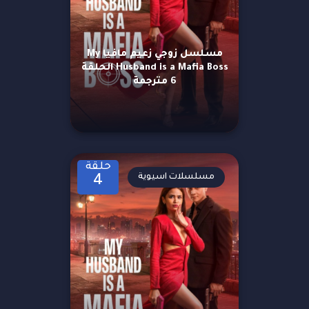
مسلسل زوجي زعيم مافيا My
Husband is a Mafia Boss الحلقة
6 مترجمة
حلقة
مسلسلات اسيوية
4