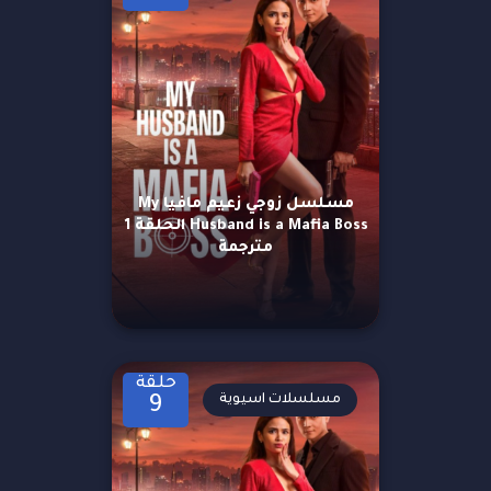
مسلسل زوجي زعيم مافيا My
Husband is a Mafia Boss الحلقة 1
مترجمة
حلقة
مسلسلات اسيوية
9