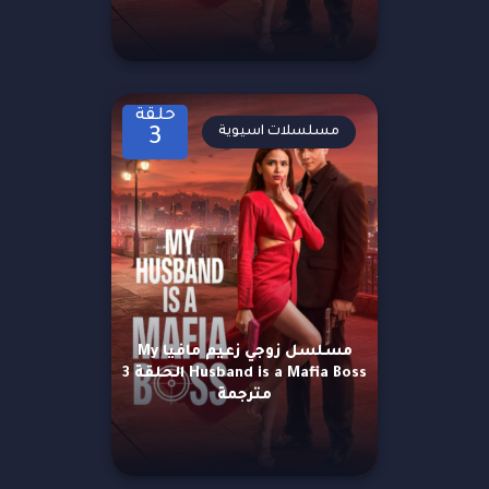
حلقة
مسلسلات اسيوية
3
مسلسل زوجي زعيم مافيا My
Husband is a Mafia Boss الحلقة 3
مترجمة