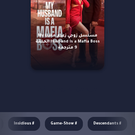
مسلسل زوجي زعيم مافيا My
Husband is a Mafia Boss الحلقة
9 مترجمة
مزيد من العروض
Insidious
#
Game-Show
#
Descendants
#