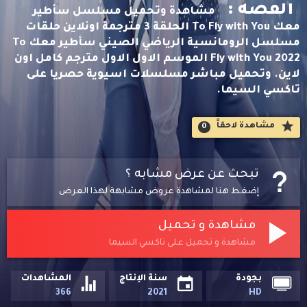
القصه :
مشاهدة وتحميل مسلسل سأطير
معك To Fly with You الحلقة 3 مترجمة اونلاين حلقات
مسلسل الرومانسية الرياضي الصيني سأطير معك To
Fly with You 2022 الموسم الاول الاول مترجم كامل اون
لاين. وتحميل مباشر مسلسلات اسيوية حصريا على
تاكسي السيما.
مشاهدة لاحقاََ
0
تبحث عن عرض مشابه ؟
إضغط هنا لمشاهدة عروض مشابهة لهذا العرض
مشاهدة و تحميل
مشاهدة و تحميل على تاكسي السيما
بجودة
سنة الإنتاج
المشاهدات
366
2021
HD