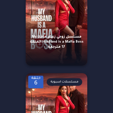
مسلسل زوجي زعيم مافيا My
Husband is a Mafia Boss الحلقة
17 مترجمة
حلقة
مسلسلات اسيوية
6