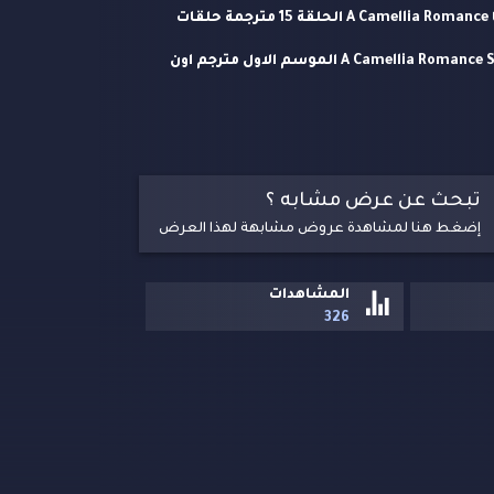
مشاهدة وتحميل مسلسل رومانسية كاميليا A Camellia Romance الحلقة 15 مترجمة حلقات
مسلسل الرومانسية والكوميديا الصيني رومانسية كاميليا A Camellia Romance S01 HD الموسم الاول مترجم اون
ا. من خلال مجموعة غريبة من الظروف لفت شو
في العالم يعتزمون ان يزوجوها من ابنهم الثمين
تبحث عن عرض مشابه ؟
إضغط هنا لمشاهدة عروض مشابهة لهذا العرض
المشاهدات
326