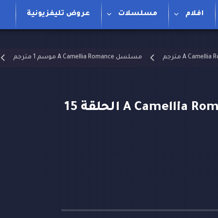
افلام
مسلسلات
عروض تليفزيونية
مسلسل A Camellia Romance موسم 1 مترجم
مسلسل رومانسية كاميليا A Camellia Romance الحلقة 15