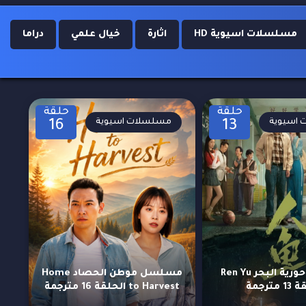
مسلسلات اسيوية HD
اثارة
خيال علمي
دراما
حلقة
حلقة
اسيوية
مسلسلات اسيوية
16
13
مسلسل حورية البحر Ren Yu
مسلسل موطن الحصاد Home
مترجمة
to Harvest الحلقة 16 مترجمة