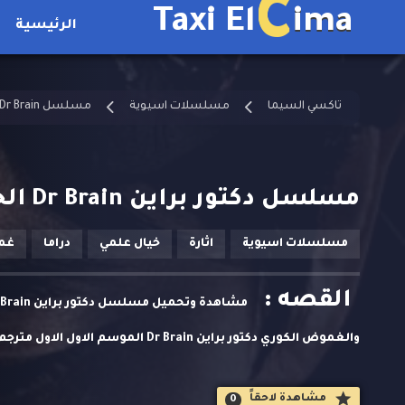
C
Taxi El
ima
الرئيسية
تاكسي السيما
مسلسلات اسيوية
مسلسل Dr Brain مترجم
مسلسل دكتور براين Dr Brain الحلقة 5 مترجمة
مسلسلات اسيوية
اثارة
خيال علمي
دراما
غم
القصه :
والغموض الكوري دكتور براين Dr Brain الموسم الاول الاول مترجم كامل اون لاين
مشاهدة لاحقاََ
0