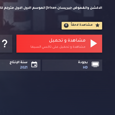
الاكشن والغموض جيريسان Jirisan الموسم
السيما. يقع على خلفية المناظر الشاهقة لجبل جيري ، وهو يصو
مشاهدة لاحقاََ
0
جيريسان الوطنية الذين يتسلقون عبر مناطق الجبل الغامضة وغ
مشاهدة و تحميل
مشاهدة و تحميل على تاكسي السيما
بجودة
سنة الإنتاج
2021
HD