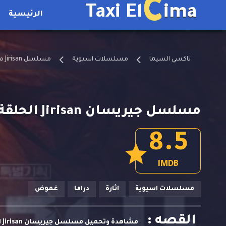
C
Taxi El
ima
الرئيسية
تاكسي السيما
مسلسلات اسيوية
مسلسل Jirisan مترجم
مسلسل جيريسان Jirisan الحلقة 14 مترجمة
8.5
IMDB
مسلسلات اسيوية
اثارة
دراما
غموض
القصه :