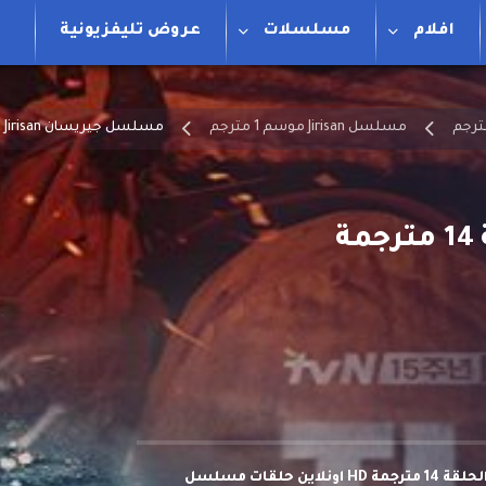
افلام
مسلسلات
عروض تليفزيونية
مسلسل Jirisan موسم 1 مترجم
مسلسل جيريسان Jirisan الحلقة 14 مترجمة
مشاهدة وتحميل مسلسل جيريسان Jirisan الحلقة 14 مترجمة HD اونلاين حلقات مسلسل