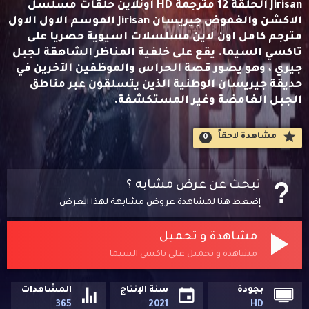
Jirisan الحلقة 12 مترجمة HD اونلاين حلقات مسلسل
الاكشن والغموض جيريسان Jirisan الموسم الاول الاول
مترجم كامل اون لاين مسلسلات اسيوية حصريا على
تاكسي السيما. يقع على خلفية المناظر الشاهقة لجبل
جيري ، وهو يصور قصة الحراس والموظفين الآخرين في
حديقة جيريسان الوطنية الذين يتسلقون عبر مناطق
الجبل الغامضة وغير المستكشفة.
مشاهدة لاحقاََ
0
تبحث عن عرض مشابه ؟
إضغط هنا لمشاهدة عروض مشابهة لهذا العرض
مشاهدة و تحميل
مشاهدة و تحميل على تاكسي السيما
بجودة
سنة الإنتاج
المشاهدات
365
2021
HD