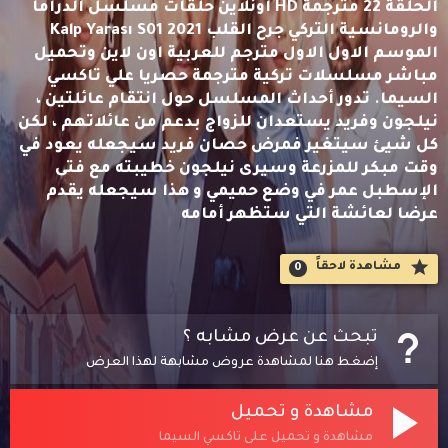
الحلقة 22 مترجمة HD اونلاين حلقات مسلسل الدراما
والرومانسية التركي جرح القلب Kalp Yarası S01 2021
الموسم الاول الاول مترجم للعربية اون لاين وتحميل
مباشر مسلسلات تركية مترجمة حصريا علي تاكسي
السيما. تدور أحداث المسلسل حول انتقام عائلتين ،
نيلجون وفريد يستعدان للزواج بدعم من عائلاتهم ، لكن
كل شيئ سيتغير فمرض حصان فريد سيجعله يعود في
وقت مبكر للمزرعة وسيرى نيلجون خطيبته مع فتى
الإسطبل عمر في وضع حميمي و هذا سيجعله يقدم
عرضا لعائشة التي ستظهر أمامه
مشاهدة لاحقاََ
0
تبحث عن عرض مشابه ؟
إضغط هنا لمشاهدة عروض مشابهة لهذا العرض
مشاهدة و تحميل
مشاهدة و تحميل على تاكسي السيما