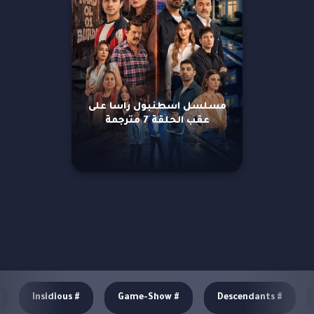
مسلسل اسطنبول راسا على
عقب الحلقة 7 مترجمة
مزيد من العروض
Insidious
#
Game-Show
#
Descendants
#