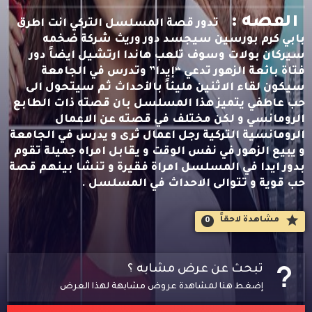
القصه :
تدور قصة المسلسل التركي انت اطرق
بابي كرم بورسين سيجسد دور وريث شركة ضخمه
سيركان بولات وسوف تلعب هاندا ارتشيل ايضاً دور
فتاة بائعة الزهور تدعي “إيدا” وتدرس في الجامعة
سيكون لقاء الاثنين مليئاً بالأحداث ثم سيتحول الى
حب عاطفي يتميز هذا المسلسل بان قصته ذات الطابع
الرومانسي و لكن مختلف في قصته عن الاعمال
الرومانسية التركية رجل اعمال ثرى و يدرس في الجامعة
و يبيع الزهور في نفس الوقت و يقابل امراه جميلة تقوم
بدور ايدا في المسلسل امراة فقيرة و تنشا بينهم قصة
حب قوية و تتوالى الاحداث في المسلسل .
مشاهدة لاحقاََ
0
تبحث عن عرض مشابه ؟
إضغط هنا لمشاهدة عروض مشابهة لهذا العرض