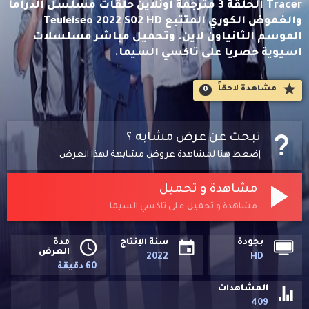
Tracer الحلقة 3 مترجمة اونلاين حلقات مسلسل الدراما
والغموض الكوري المتتبع Teuleiseo 2022 S02 HD
الموسم الثانياون لاين. وتحميل مباشر مسلسلات
اسيوية حصريا على تاكسي السيما.
مشاهدة لاحقاََ
0
تبحث عن عرض مشابه ؟
إضغط هنا لمشاهدة عروض مشابهة لهذا العرض
مشاهدة و تحميل
مشاهدة و تحميل على تاكسي السيما
بجودة
سنة الإنتاج
مدة
العرض
2022
HD
60 دقيقة
المشاهدات
409