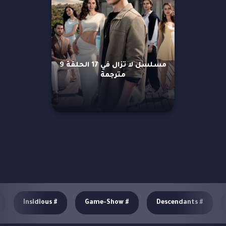
مسلسل لا تزال في 17 الحلقة 9
مترجمة
مزيد من العروض
Insidious
#
Game-Show
#
Descendants
#