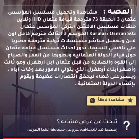
القصه :
مشاهدة وتحميل مسلسل المؤسس
عثمان 3 الحلقة 73 مترجمة قيامة عثمان HD اونلاين
حلقات مسلسل الاكشن التركي المؤسس عثمان
Kurulus: Osman S03 الموسم 3 الثالث مترجم كامل اون
لاين وتحميل مباشر مسلسلات تركية مترجمة حصريا
علي تاكسي السيما. تدور احداث مسلسل قيامة عثمان
حول قيام الدولة العثمانية وتطورها من الفقر والضياع
إلى القوة والصلابة من قبل عثمان ابن ارطغرل وهو ثالث
وأصغر أبناء أرطغرل الذي يتولي الامور بعد وفات اباه ،
ويسير على خطاه ليحقق انتصارات عظيمة ويقوم
بإنشاء الدولة العثمانية .
مشاهدة لاحقاََ
0
تبحث عن عرض مشابه ؟
إضغط هنا لمشاهدة عروض مشابهة لهذا العرض