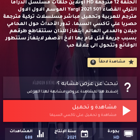
الحلقة 12 مترجمة HD اونلاين حلقات مسلسل الدراما
التركي القضاء Yargi 2021 S01 الموسم الاول الاول
مترجم للعربية وتحميل مباشر مسلسلات تركية مترجمة
حصريا علي تاكسي السيما. تدور الأحداث حول المحامي
جيلان والمدعي العالم ايلغاز اللذان ستتقاطع طرقهم
بسبب جريمة قتل قام بها الاخ الأصغر لايلغاز ستتطور
الوقائع وتتحول الى علاقة حب
مشاهدة لاحقاََ
0
تبحث عن عرض مشابه ؟
إضغط هنا لمشاهدة عروض مشابهة لهذا العرض
مشاهدة و تحميل
مشاهدة و تحميل على تاكسي السيما
بجودة
سنة الإنتاج
المشاهدات
688
2021
HD