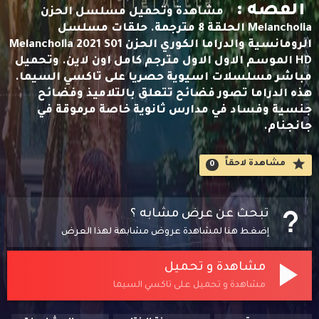
القصه :
مشاهدة وتحميل مسلسل الحزن
Melancholia الحلقة 8 مترجمة. حلقات مسلسل
الرومانسية والدراما الكوري الحزن Melancholia 2021 S01
HD الموسم الاول الاول مترجم كامل اون لاين. وتحميل
مباشر مسلسلات اسيوية حصريا على تاكسي السيما.
هذه الدراما تصور فضائح تتعلق بالتلاميذ وفضائح
جنسية وفساد في مدارس ثانوية خاصة مرموقة في
جانجنام.
مشاهدة لاحقاََ
0
تبحث عن عرض مشابه ؟
إضغط هنا لمشاهدة عروض مشابهة لهذا العرض
مشاهدة و تحميل
مشاهدة و تحميل على تاكسي السيما