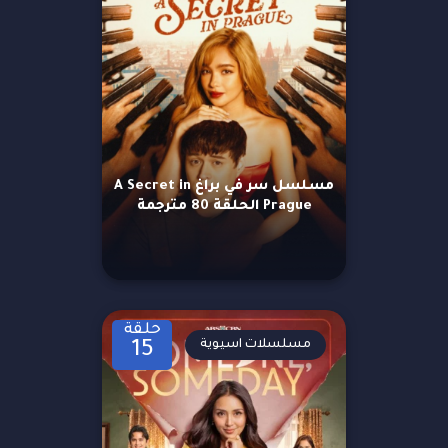
مسلسل سر في براغ A Secret in
Prague الحلقة 80 مترجمة
حلقة
مسلسلات اسيوية
15