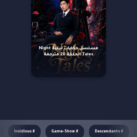
مسلسل حكايات ليلية Night
Tales الحلقة 20 مترجمة
مزيد من العروض
Insidious
#
Game-Show
#
Descendants
#