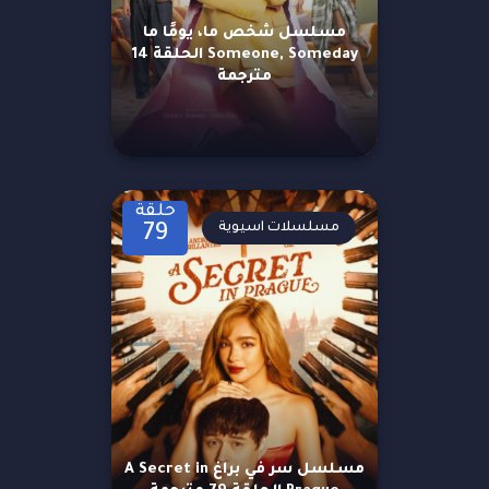
مسلسل شخص ما، يومًا ما
Someone, Someday الحلقة 14
مترجمة
حلقة
مسلسلات اسيوية
79
مسلسل سر في براغ A Secret in