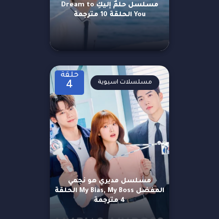
مسلسل حلمٌ إليكِ Dream to
You الحلقة 10 مترجمة
حلقة
مسلسلات اسيوية
4
مسلسل مديري هو نجمي
المفضل My Bias, My Boss الحلقة
4 مترجمة