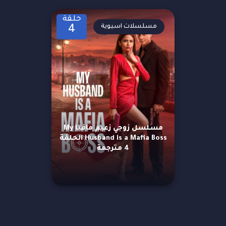
حلقة
مسلسلات اسيوية
4
مسلسل زوجي زعيم مافيا My
Husband is a Mafia Boss الحلقة
4 مترجمة
مزيد من العروض