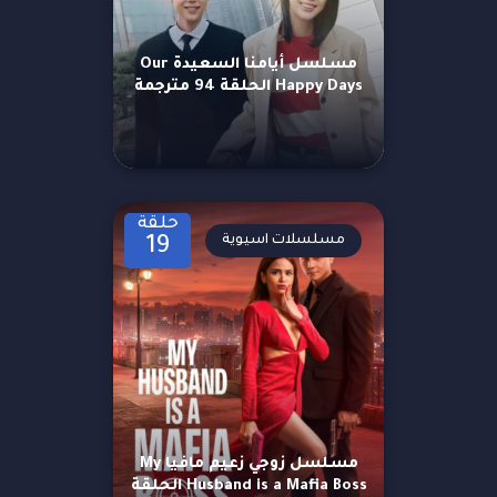
مسلسل أيامنا السعيدة Our
Happy Days الحلقة 94 مترجمة
حلقة
مسلسلات اسيوية
19
مسلسل زوجي زعيم مافيا My
Husband is a Mafia Boss الحلقة