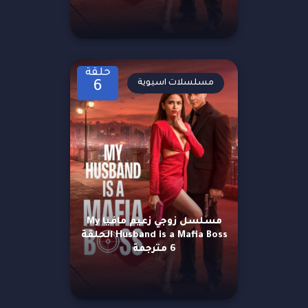
حلقة
مسلسلات اسيوية
6
مسلسل زوجي زعيم مافيا My
Husband is a Mafia Boss الحلقة
6 مترجمة