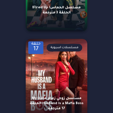
مسلسل الحماس! Fired Up!
الحلقة 3 مترجمة
حلقة
مسلسلات اسيوية
17
مسلسل زوجي زعيم مافيا My
Husband is a Mafia Boss الحلقة
17 مترجمة