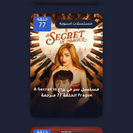
حلقة
مسلسلات اسيوية
77
مسلسل سر في براغ A Secret in
Prague الحلقة 77 مترجمة
حلقة