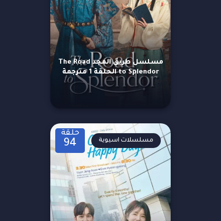
مسلسل طريق المجد The Road
to Splendor الحلقة 1 مترجمة
حلقة
مسلسلات اسيوية
94