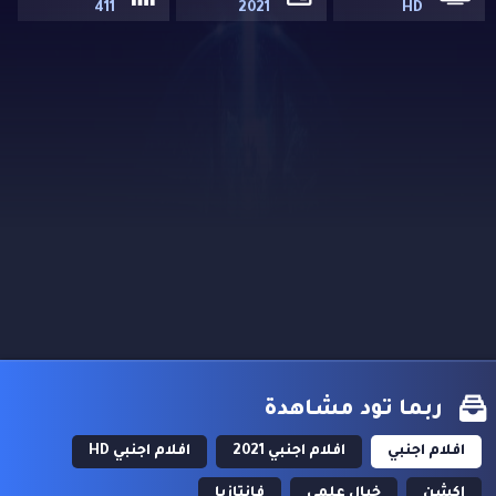
411
2021
HD
ربما تود مشاهدة
افلام اجنبي
افلام اجنبي 2021
افلام اجنبي HD
اكشن
خيال علمي
فانتازيا