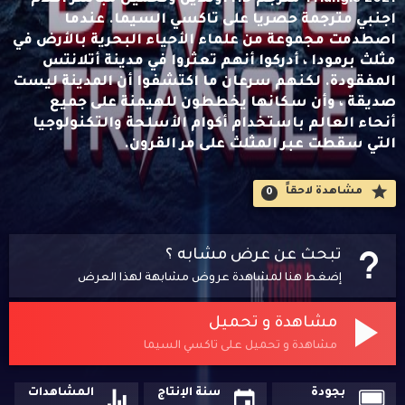
اجنبي مترجمة حصريا على تاكسي السيما. عندما
اصطدمت مجموعة من علماء الأحياء البحرية بالأرض في
مثلث برمودا ، أدركوا أنهم تعثروا في مدينة أتلانتس
المفقودة. لكنهم سرعان ما اكتشفوا أن المدينة ليست
صديقة ، وأن سكانها يخططون للهيمنة على جميع
أنحاء العالم باستخدام أكوام الأسلحة والتكنولوجيا
التي سقطت عبر المثلث على مر القرون.
مشاهدة لاحقاََ
0
تبحث عن عرض مشابه ؟
إضغط هنا لمشاهدة عروض مشابهة لهذا العرض
مشاهدة و تحميل
مشاهدة و تحميل على تاكسي السيما
بجودة
سنة الإنتاج
المشاهدات