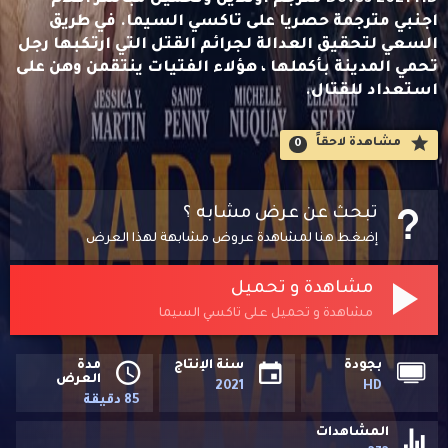
اجنبي مترجمة حصريا على تاكسي السيما. في طريق
السعي لتحقيق العدالة لجرائم القتل التي ارتكبها رجل
تحمي المدينة بأكملها ، هؤلاء الفتيات ينتقمن وهن على
استعداد للقتال.
مشاهدة لاحقاََ
0
تبحث عن عرض مشابه ؟
إضغط هنا لمشاهدة عروض مشابهة لهذا العرض
مشاهدة و تحميل
مشاهدة و تحميل على تاكسي السيما
بجودة
سنة الإنتاج
مدة
العرض
2021
HD
85 دقيقة
المشاهدات