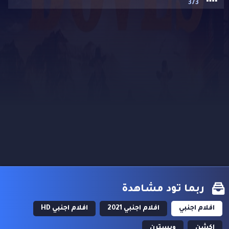
373
ربما تود مشاهدة
افلام اجنبي
افلام اجنبي 2021
افلام اجنبي HD
اكشن
ويسترن