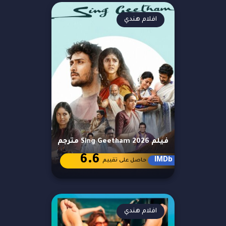
افلام هندي
فيلم Sing Geetham 2026 مترجم
6.6
IMDb
حاصل على تقييم
افلام هندي