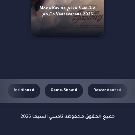
مشاهدة فيلم Moda Kavida
Vaatavarana 2026 مترجم
مزيد من العروض
Insidious
#
Game-Show
#
Descendants
#
جميع الحقوق محفوظه تاكسي السيما 2026