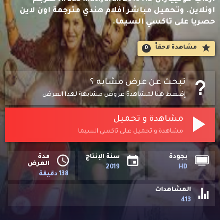
اونلاين. وتحميل مباشر افلام هندي مترجمة اون لاين
حصريا على تاكسي السيما.
مشاهدة لاحقاََ
0
تبحث عن عرض مشابه ؟
إضغط هنا لمشاهدة عروض مشابهة لهذا العرض
مشاهدة و تحميل
مشاهدة و تحميل على تاكسي السيما
بجودة
سنة الإنتاج
مدة
العرض
2019
HD
138 دقيقة
المشاهدات
413